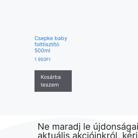
Csepke baby
folttisztító
500ml
1 950
Ft
Kosárba
teszem
Ne maradj le újdonságai
aktuális akcióinkról, kér