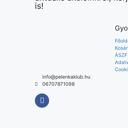
is!
Gyo
Főold
Kosár
ÁSZF
Adatv
Cooki
info@pelenkaklub.hu
06707871098