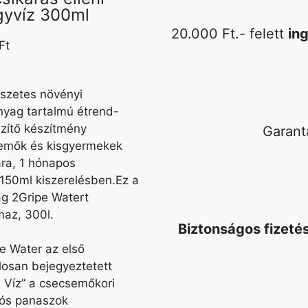
gyvíz 300ml
20.000 Ft.- felett
ing
Ft
szetes növényi
nyag tartalmú étrend-
zítő készítmény
Garant
emők és kisgyermekek
ra, 1 hónapos
.150ml kiszerelésben.Ez a
g 2Gripe Watert
maz, 300l.
Biztonságos fizeté
e Water az első
losan bejegyeztetett
 Víz” a csecsemőkori
jós panaszok