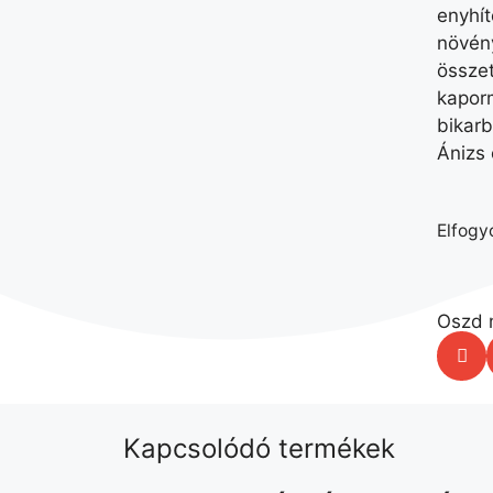
enyhí
növény
össze
kaporm
bikarb
Ánizs 
Elfogy
Oszd 
Kapcsolódó termékek