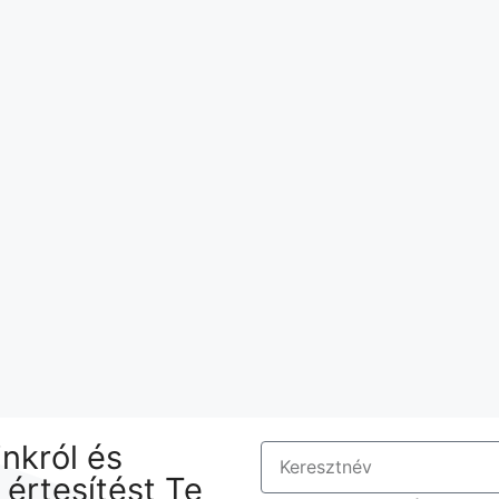
nkról és
j értesítést Te