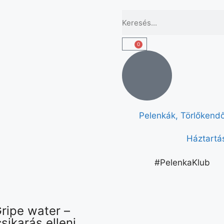
0
Pelenkák, Törlőkend
Háztartás
#PelenkaKlub
ripe water –
sikarás elleni