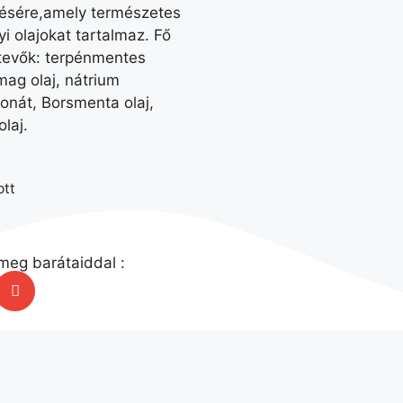
tésére,amely természetes
i olajokat tartalmaz. Fő
tevők: terpénmentes
ag olaj, nátrium
onát, Borsmenta olaj,
olaj.
ott
meg barátaiddal :