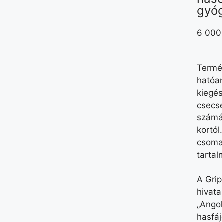
gyó
6 000
Termé
hatóa
kiegés
csecs
számá
kortól
csoma
tartal
A Grip
hivata
„Angol
hasfá