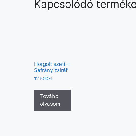
Kapcsolódó termék
Horgolt szett –
Sáfrány zsiráf
12 500
Ft
Tovább
olvasom