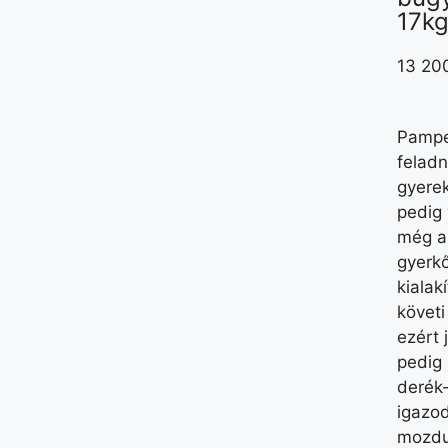
17k
13 20
Pampe
feladn
gyerek
pedig 
még a
gyerkő
kiala
követi
ezért j
pedig
derék
igazod
mozdu