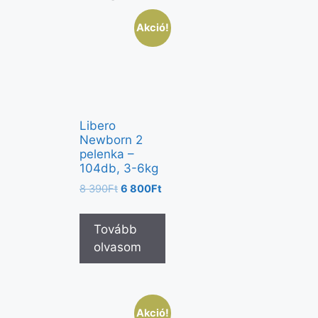
Akció!
Libero
Newborn 2
pelenka –
104db, 3-6kg
8 390
Ft
6 800
Ft
Tovább
olvasom
Akció!