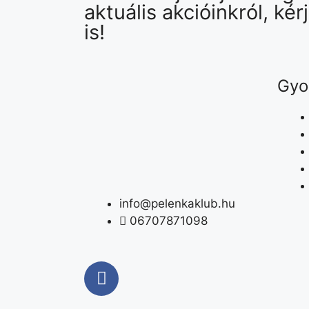
aktuális akcióinkról, kér
is!
Gyo
info@pelenkaklub.hu
06707871098