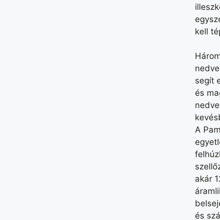
illesz
egysze
kell té
Három
nedves
segít 
és ma
nedves
kevés
A Pam
egyetl
felhúz
szellő
akár 
áramli
belsej
és sz