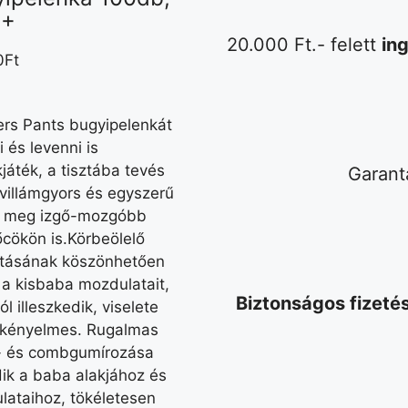
g+
20.000 Ft.- felett
ing
0
Ft
rs Pants bugyipelenkát
i és levenni is
játék, a tisztába tevés
Garant
villámgyors és egyszerű
 meg izgő-mozgóbb
cökön is.Körbeölelő
kításának köszönhetően
 a kisbaba mozdulatait,
Biztonságos fizeté
ól illeszkedik, viselete
 kényelmes. Rugalmas
- és combgumírozása
ik a baba alakjához és
lataihoz, tökéletesen