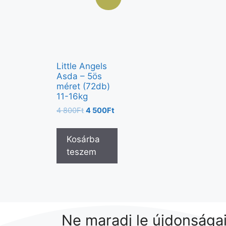
Little Angels
Asda – 5ös
méret (72db)
11-16kg
4 800
Ft
4 500
Ft
Kosárba
teszem
Ne maradj le újdonságai