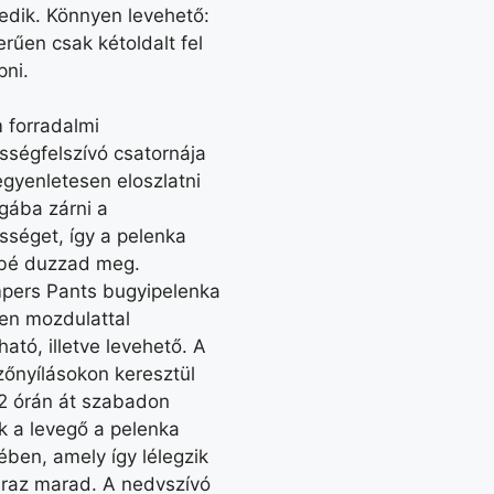
kedik. Könnyen levehető:
rűen csak kétoldalt fel
pni.
 forradalmi
ségfelszívó csatornája
egyenletesen eloszlatni
gába zárni a
séget, így a pelenka
bé duzzad meg.
pers Pants bugyipelenka
en mozdulattal
ható, illetve levehető. A
zőnyílásokon keresztül
12 órán át szabadon
k a levegő a pelenka
ében, amely így lélegzik
áraz marad. A nedvszívó