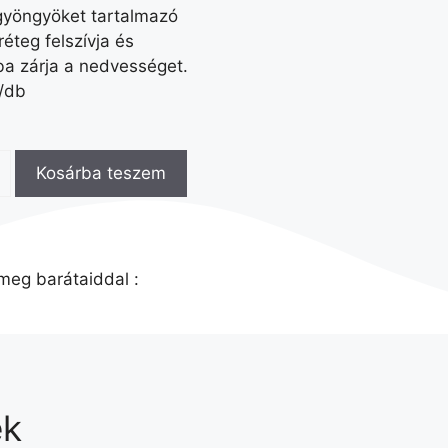
gyöngyöket tartalmazó
réteg felszívja és
a zárja a nedvességet.
/db
Kosárba teszem
meg barátaiddal :
ek