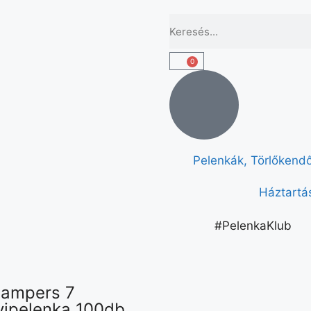
0
Pelenkák, Törlőkend
Háztartás
#PelenkaKlub
Pampers 7
ipelenka 100db,