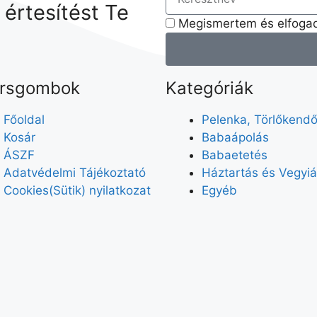
j értesítést Te
Megismertem és elfogad
rsgombok
Kategóriák
Főoldal
Pelenka, Törlőkend
Kosár
Babaápolás
ÁSZF
Babaetetés
Adatvédelmi Tájékoztató
Háztartás és Vegyiá
Cookies(Sütik) nyilatkozat
Egyéb