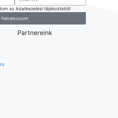
om az Adatkezelési tájékoztatót!
Feliratkozom!
Partnereink
ő
ru