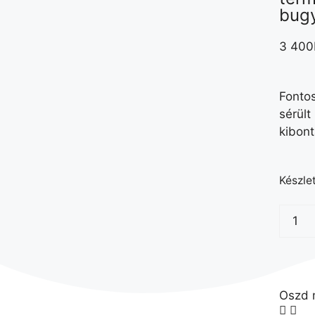
bug
3 400
Fonto
sérült
kibont
Készle
Oszd 