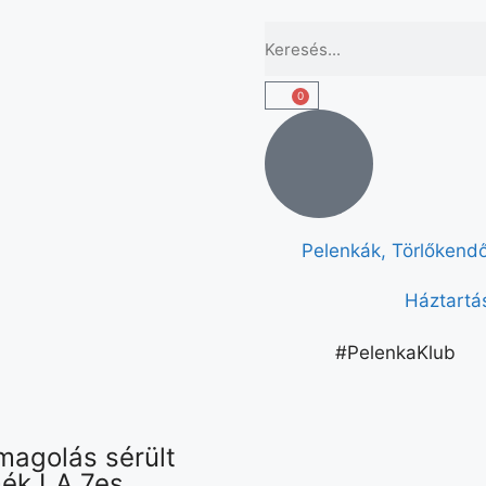
0
Pelenkák, Törlőkend
Háztartás
#PelenkaKlub
agolás sérült
ék LA 7es