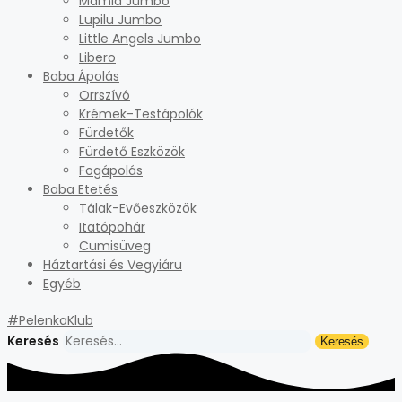
Mamia Jumbo
Lupilu Jumbo
Little Angels Jumbo
Libero
Baba Ápolás
Orrszívó
Krémek-Testápolók
Fürdetők
Fürdető Eszközök
Fogápolás
Baba Etetés
Tálak-Evőeszközök
Itatópohár
Cumisüveg
Háztartási és Vegyiáru
Egyéb
#PelenkaKlub
Keresés
Keresés