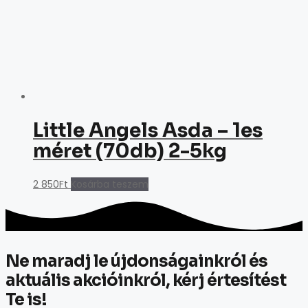
Little Angels Asda – 1es
méret (70db) 2-5kg
2 850
Ft
Kosárba teszem
Ne maradj le újdonságainkról és
aktuális akcióinkról, kérj értesítést
Te is!