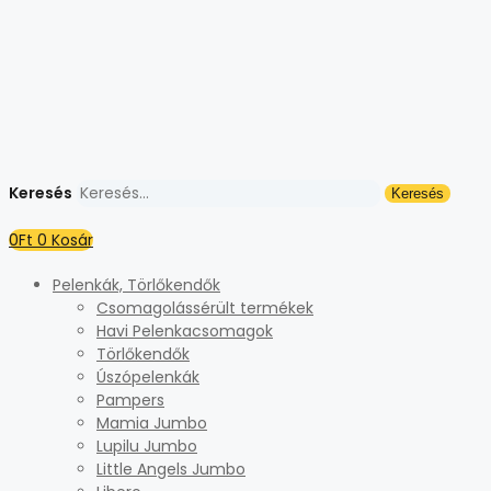
Kilépés
a
tartalomba
Keresés
Keresés
0
Ft
0
Kosár
Pelenkák, Törlőkendők
Csomagolássérült termékek
Havi Pelenkacsomagok
Törlőkendők
Úszópelenkák
Pampers
Mamia Jumbo
Lupilu Jumbo
Little Angels Jumbo