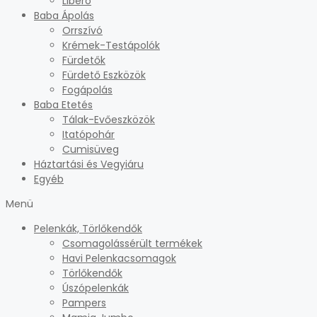
Libero
Baba Ápolás
Orrszívó
Krémek-Testápolók
Fürdetők
Fürdető Eszközök
Fogápolás
Baba Etetés
Tálak-Evőeszközök
Itatópohár
Cumisüveg
Háztartási és Vegyiáru
Egyéb
Menü
Pelenkák, Törlőkendők
Csomagolássérült termékek
Havi Pelenkacsomagok
Törlőkendők
Úszópelenkák
Pampers