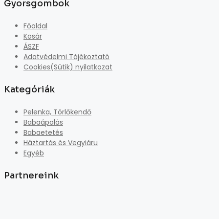
Gyorsgombok
Főoldal
Kosár
ÁSZF
Adatvédelmi Tájékoztató
Cookies(Sütik) nyilatkozat
Kategóriák
Pelenka, Törlőkendő
Babaápolás
Babaetetés
Háztartás és Vegyiáru
Egyéb
Partnereink