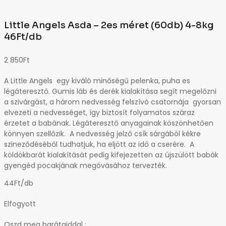
Little Angels Asda – 2es méret (60db) 4-8kg
46Ft/db
2 850
Ft
A Little Angels egy kiváló minőségű pelenka, puha es
légáteresztő. Gumis láb és derék kialakítása segít megelőzni
a szivárgást, a három nedvesség felszívó csatornája gyorsan
elvezeti a nedvességet, így biztosít folyamatos száraz
érzetet a babának. Légáteresztő anyagainak köszönhetően
könnyen szellőzik. A nedvesség jelző csík sárgából kékre
szineződéséből tudhatjuk, ha eljött az idő a cserére. A
köldökbarát kialakítását pedig kifejezetten az újszülött babák
gyengéd pocakjának megóvásához tervezték.
44Ft/db
Elfogyott
Oszd meg barátaiddal :