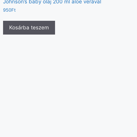
Johnson’s baby olaj 200 ml aloe verával
950
Ft
Kosárba teszem