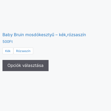
Baby Bruin mosdókesztyű – kék,rózsaszín
500
Ft
Kék
Rózsaszín
Opciók választása