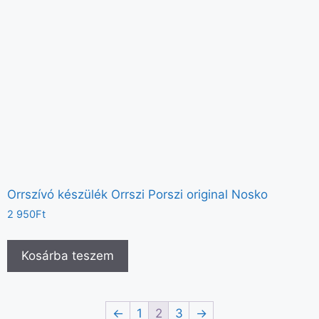
Orrszívó készülék Orrszi Porszi original Nosko
2 950
Ft
Kosárba teszem
←
1
2
3
→