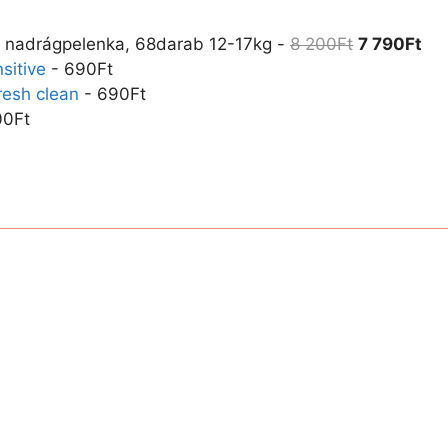
+ nadrágpelenka, 68darab 12-17kg
-
8 200
Ft
7 790
Ft
sitive
-
690
Ft
resh clean
-
690
Ft
00
Ft