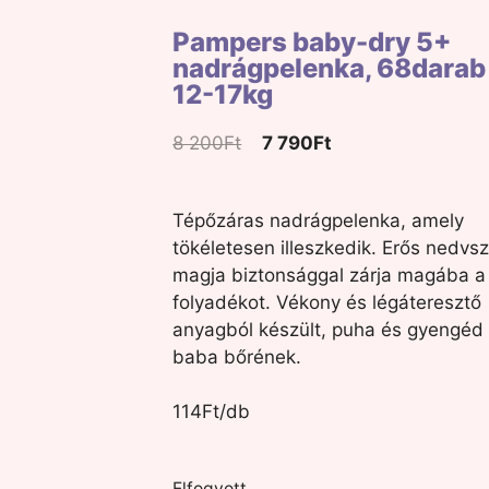
Pampers baby-dry 5+
nadrágpelenka, 68darab
12-17kg
8 200
Ft
7 790
Ft
Tépőzáras nadrágpelenka, amely
tökéletesen illeszkedik. Erős nedvsz
magja biztonsággal zárja magába a
folyadékot. Vékony és légáteresztő
anyagból készült, puha és gyengéd
baba bőrének.
114Ft/db
Elfogyott