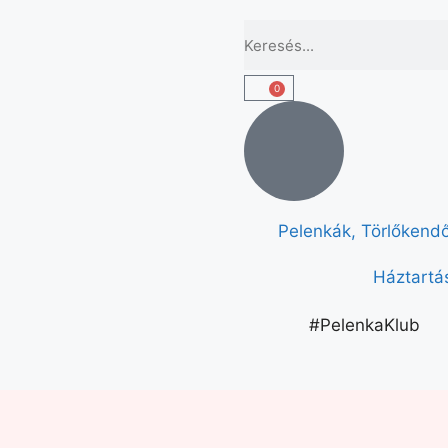
0
Pelenkák, Törlőkend
Háztartás
#PelenkaKlub