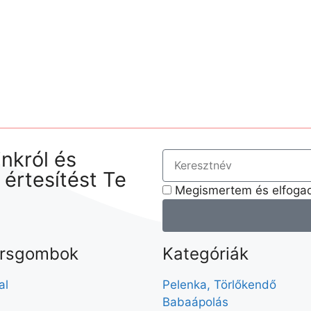
nkról és
j értesítést Te
Megismertem és elfogad
rsgombok
Kategóriák
al
Pelenka, Törlőkendő
Babaápolás