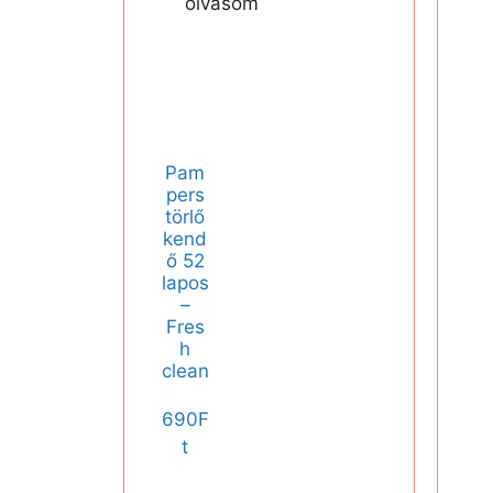
olvasom
Pam
pers
törlő
kend
ő 52
lapos
–
Fres
h
clean
690
F
t