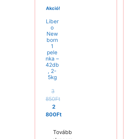
Akció!
Liber
o
New
born
1
pele
nka –
42db
, 2-
5kg
3
850
Ft
2
800
Ft
Tovább