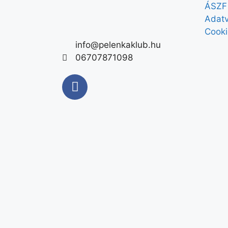
ÁSZF
Adatv
Cooki
info@pelenkaklub.hu
06707871098