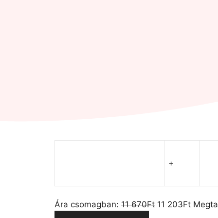
+
Ára csomagban:
11 670
Ft
11 203
Ft
Megta