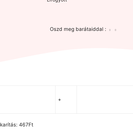
Oszd meg barátaiddal :
+
karítás:
467
Ft